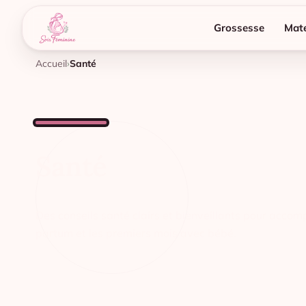
Grossesse
Mate
Accueil
Santé
Santé
Des conseils santé clairs et bienveillants pour accom
partum et les premiers mois avec bébé.