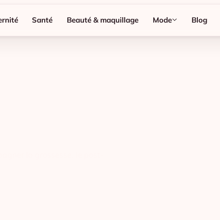
rnité
Santé
Beauté & maquillage
Mode
Blog
pagner la grossesse, le post-