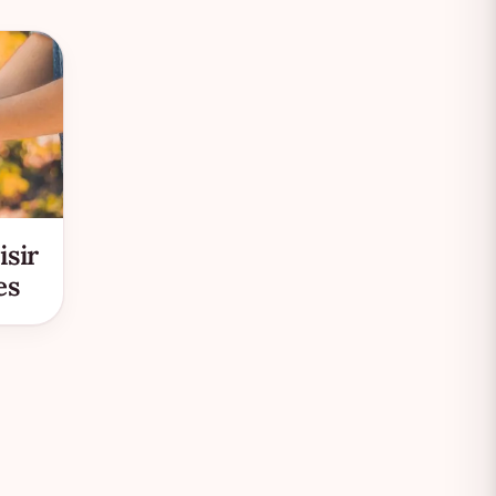
isir
es