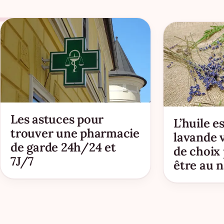
Les astuces pour
L’huile e
trouver une pharmacie
lavande v
de garde 24h/24 et
de choix
7J/7
être au n