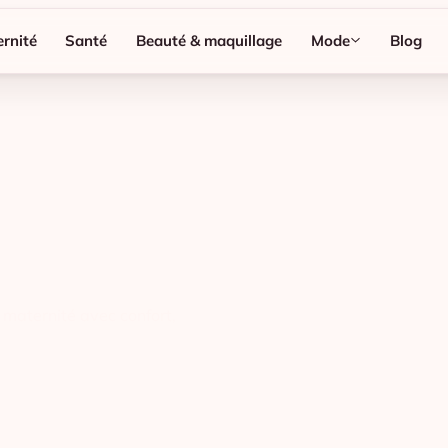
rnité
Santé
Beauté & maquillage
Mode
Blog
a maternité avec confort,