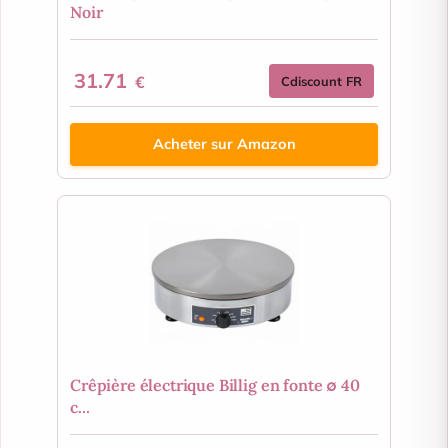
Noir
31.71
€
Cdiscount FR
Acheter sur Amazon
Crêpière électrique Billig en fonte ∅ 40
c...