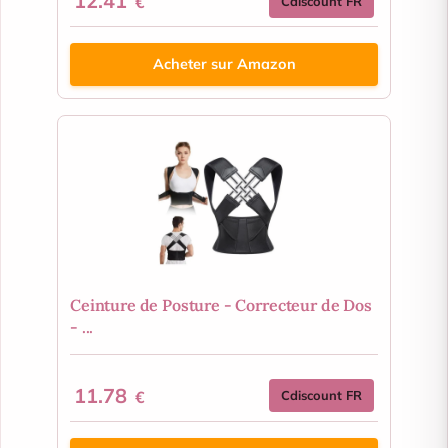
12.41
€
Cdiscount FR
Acheter sur Amazon
Ceinture de Posture - Correcteur de Dos
- ...
11.78
€
Cdiscount FR