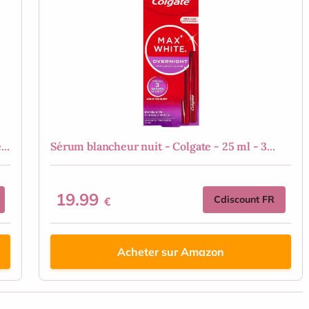
..
Sérum blancheur nuit - Colgate - 25 ml - 3...
19.99
Cdiscount FR
€
Acheter sur Amazon