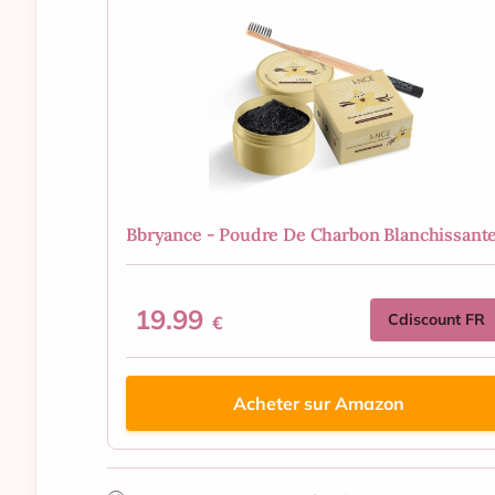
Bbryance - Poudre De Charbon Blanchissante.
19.99
Cdiscount FR
€
Acheter sur Amazon