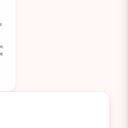
e
e.
nt