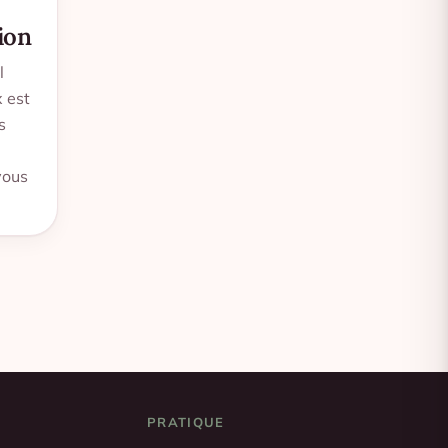
ion
l
x est
s
vous
PRATIQUE