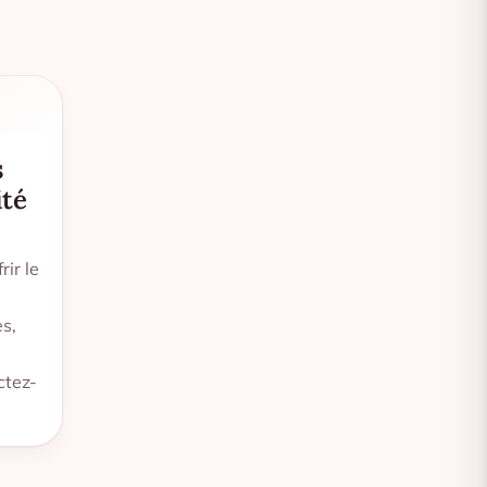
s
ité
rir le
s,
ctez-