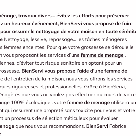
énage, travaux divers… évitez les efforts pour préserver
ndez un heureux événement, BienServi vous propose de faire
pour assurer le nettoyage de votre maison en toute sérénit
ue
Nettoyage, lessive, repassage… les tâches ménagères
es femmes enceintes. Pour que votre grossesse se déroule le
En vous proposant les services d’une
femme de menage
,
ennes, d’éviter tout risque sanitaire en optant pour un
grossesse.
BienServi vous propose l’aide d’une femme de
e de l’entretien de la maison, nous vous offrons les services
ques rigoureuses et professionnelles. Grâce à BienServi,
ménagères que vous ne voulez pas effectuer au cours de votre
énage 100% écologique : votre
femme de menage
utilisera u
 qui assurent une propreté sans toxicité pour vous et votre
nt un processus de sélection méticuleux pour évaluer
enage
que nous vous recommandons.
BienServi
Fabrice
m