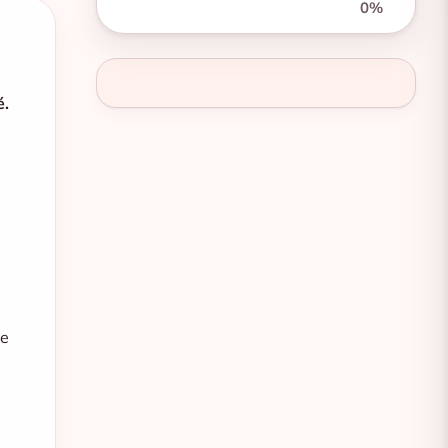
0%
é.
ne