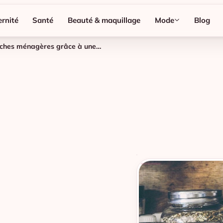
rnité
Santé
Beauté & maquillage
Mode
Blog
Femmes enceintes, soulagez-vous des tâches ménagères grâce à une femme de menage BienServi !