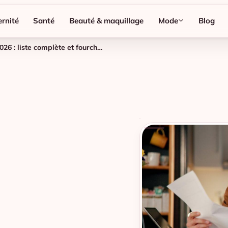
rnité
Santé
Beauté & maquillage
Mode
Blog
Budget layette bébé premier trimestre 2026 : liste complète et fourchette de prix