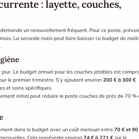
rrente : layette, couches,
 demande un renouvellement fréquent. Pour ce poste, prévoi
s mois. La seconde main peut faire baisser ce budget de moit
.
ygiène
ur. Le budget annuel pour les couches jetables est compri
ur le premier trimestre. S’y ajoutent environ
200 € à 300 €
s et soins spécifiques.
ement initial peut réduire le poste couches de près de 70 % 
e
galement dans le budget avec un coût mensuel entre
70 € et 90
 mensuelles. Cela représente environ
74 € à 221 €
sur le