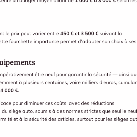
ésente un budget moyen allant de
1 000 € à 3 000 €
selon les
nt le prix peut varier entre
450 € et 3 500 €
suivant la
Cette fourchette importante permet d’adapter son choix à ses
équipements
mpérativement être neuf pour garantir la sécurité — ainsi qu
uemment à plusieurs centaines, voire milliers d’euros, cumula
e
4 000 €
.
ficace pour diminuer ces coûts, avec des réductions
du siège auto, soumis à des normes strictes que seul le neu
ormité et à la sécurité des articles, surtout pour les sièges au