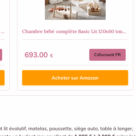
..
Chambre bébé complète Basic Lit 120x60 tou...
693.00
Cdiscount FR
€
Acheter sur Amazon
lit évolutif, matelas, poussette, siège auto, table à langer,